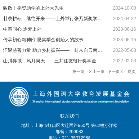
致敬！捐资助学的上外大先生
2024-10-08
廿载耕耘，继往开来 ——上外举行张乃新奖学金设立二十周年纪念活动
2024-04-22
中泰同心 逐梦上外
2023-06-16
传承初心精神|伊思奖学金创始人的故事
2023-06-16
汇聚慈善力量 助力乡村振兴——一封来自云南省永胜县第一中学的感谢信
2022-05-03
山川异域，风月同天——三井住友银行奖学金
2022-02-08
第一页
<<上一页
下一页>>
尾页
联系我们
地址：上海市虹口区大连西路550号 第62幢小洋楼
邮编：200083
电话：021-35372988